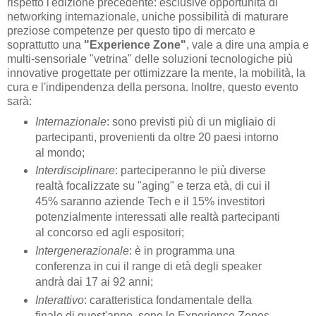
rispetto l'edizione precedente: esclusive opportunità di
networking internazionale, uniche possibilità di maturare
preziose competenze per questo tipo di mercato e
soprattutto una
"Experience Zone"
, vale a dire una ampia e
multi-sensoriale "vetrina" delle soluzioni tecnologiche più
innovative progettate per ottimizzare la mente, la mobilità, la
cura e l'indipendenza della persona. Inoltre, questo evento
sarà:
Internazionale
: sono previsti più di un migliaio di
partecipanti, provenienti da oltre 20 paesi intorno
al mondo;
Interdisciplinare
: parteciperanno le più diverse
realtà focalizzate su "aging" e terza età, di cui il
45% saranno aziende Tech e il 15% investitori
potenzialmente interessati alle realtà partecipanti
al concorso ed agli espositori;
Intergenerazionale
: è in programma una
conferenza in cui il range di età degli speaker
andrà dai 17 ai 92 anni;
Interattivo
: caratteristica fondamentale della
finale di quest'anno, sono le Experience Zones