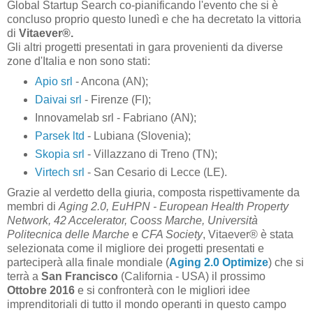
Global Startup Search co-pianificando l'evento che si è
concluso proprio questo lunedì e che ha decretato la vittoria
di
Vitaever®
.
Gli altri progetti presentati in gara provenienti da diverse
zone d'Italia e non sono stati:
Apio srl
- Ancona (AN);
Daivai srl
- Firenze (FI);
Innovamelab srl - Fabriano (AN);
Parsek ltd
- Lubiana (Slovenia);
Skopia srl
- Villazzano di Treno (TN);
Virtech srl
- San Cesario di Lecce (LE).
Grazie al verdetto della giuria, composta rispettivamente da
membri di
Aging 2.0, EuHPN - European Health Property
Network, 42 Accelerator, Cooss Marche, Università
Politecnica delle Marche
e
CFA Society
, Vitaever® è stata
selezionata come il migliore dei progetti presentati e
parteciperà alla finale mondiale (
Aging 2.0 Optimize
) che si
terrà a
San Francisco
(California - USA) il prossimo
Ottobre 2016
e si confronterà con le migliori idee
imprenditoriali di tutto il mondo operanti in questo campo