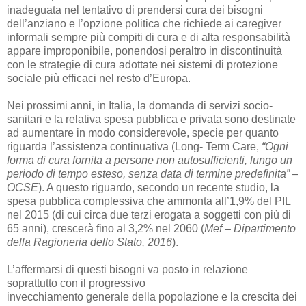
inadeguata nel tentativo di prendersi cura dei bisogni
dell’anziano e l’opzione politica che richiede ai caregiver
informali sempre più compiti di cura e di alta responsabilità
appare improponibile, ponendosi peraltro in discontinuità
con le strategie di cura adottate nei sistemi di protezione
sociale più efficaci nel resto d’Europa.
Nei prossimi anni, in Italia, la domanda di servizi socio-
sanitari e la relativa spesa pubblica e
privata sono destinate
ad aumentare in modo considerevole, specie per quanto
riguarda
l’assistenza continuativa (Long- Term Care,
“Ogni
forma di cura fornita a persone non autosufficienti, lungo un
periodo di tempo esteso, senza data di termine predefinita” –
OCSE
). A questo riguardo, secondo un recente studio, la
spesa pubblica complessiva che ammonta all’1,9% del PIL
nel 2015 (di cui circa due terzi
erogata a soggetti con più di
65 anni), crescerà fino al 3,2% nel 2060 (
Mef – Dipartimento
della
Ragioneria dello Stato, 2016
).
L’affermarsi di questi bisogni va posto in relazione
soprattutto con il progressivo
invecchiamento generale della popolazione e la crescita dei