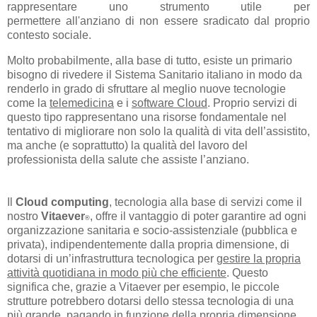
rappresentare uno strumento utile per
permettere all'anziano di non essere sradicato dal proprio
contesto sociale.
Molto probabilmente, a
lla base di tutto, esiste un primario
bisogno di rivedere il Sistema Sanitario italiano in modo da
renderlo in grado di sfruttare al meglio nuove tecnologie
come la
telemedicina
e i
software Cloud
. Proprio servizi di
questo tipo rappresentano una risorse fondamentale nel
tentativo di migliorare non solo la qualità di vita dell’assistito,
ma anche (e soprattutto) la qualità del lavoro del
professionista della salute che assiste l’anziano.
Il
Cloud computing
, tecnologia alla base di servizi come il
nostro
Vitaever
, offre il vantaggio di poter garantire ad ogni
®
organizzazione sanitaria e socio-assistenziale (pubblica e
privata), indipendentemente dalla propria dimensione, di
dotarsi di un’infrastruttura tecnologica per
gestire la propria
attività quotidiana in modo più che efficiente
.
Questo
significa che, grazie a Vitaever per esempio, le piccole
strutture potrebbero dotarsi dello stessa tecnologia di una
più grande, pagando in funzione della propria dimensione