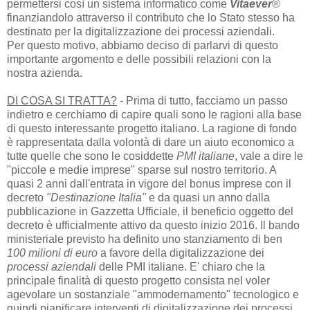
permettersi così un sistema informatico come
Vitaever
®
finanziandolo attraverso il contributo che lo Stato stesso ha
destinato per la digitalizzazione dei processi aziendali.
Per questo motivo, abbiamo deciso di parlarvi di questo
importante argomento e delle possibili relazioni con la
nostra azienda.
DI COSA SI TRATTA?
- Prima di tutto, facciamo un passo
indietro e cerchiamo di capire quali sono le ragioni alla base
di questo interessante progetto italiano. La ragione di fondo
è rappresentata dalla volontà di dare un aiuto economico a
tutte quelle che sono le cosiddette
PMI italiane
, vale a dire le
"piccole e medie imprese" sparse sul nostro territorio. A
quasi 2 anni dall'entrata in vigore del bonus imprese con il
decreto
"Destinazione Italia"
e da quasi un anno dalla
pubblicazione in Gazzetta Ufficiale, il beneficio oggetto del
decreto è ufficialmente attivo da questo inizio 2016. Il bando
ministeriale previsto ha definito uno stanziamento di ben
100 milioni di euro
a favore della digitalizzazione dei
processi aziendali
delle PMI italiane. E' chiaro che la
principale finalità di questo progetto consista nel voler
agevolare un sostanziale "ammodernamento" tecnologico e
quindi pianificare interventi di digitalizzazione dei processi