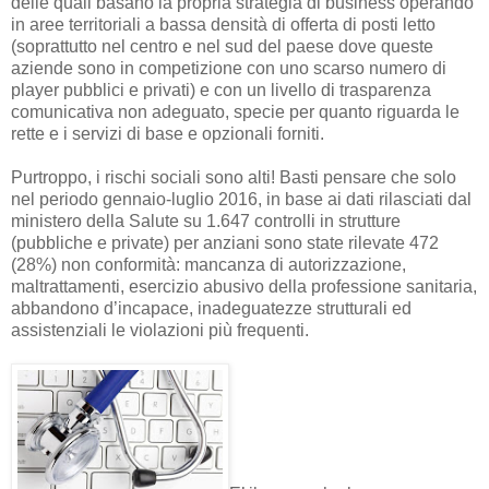
delle quali basano la propria strategia di business operando
in aree territoriali a bassa densità di offerta di posti letto
(soprattutto nel centro e nel sud del paese dove queste
aziende sono in competizione con uno scarso numero di
player
pubblici e privati) e con un livello di trasparenza
comunicativa non adeguato, specie per quanto riguarda le
rette e i servizi di base e opzionali forniti.
Purtroppo, i rischi sociali sono alti! Basti pensare che solo
nel periodo gennaio-luglio
2016, in
base ai dati rilasciati dal
ministero della Salute su 1.647 controlli in strutture
(pubbliche e private) per anziani sono state rilevate 472
(28%) non conformità: mancanza di autorizzazione,
maltrattamenti, esercizio abusivo della
professione sanitaria,
abbandono d’incapace, inadeguatezze strutturali ed
assistenziali le violazioni più frequenti.