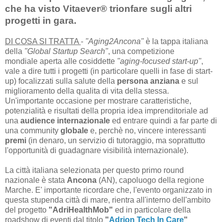
che ha visto Vitaever® trionfare sugli altri
progetti in gara.
DI COSA SI TRATTA
-
"Aging2Ancona"
è la tappa italiana
della
"Global Startup Search"
, una competizione
mondiale aperta alle cosiddette
"aging-focused start-up"
,
vale a dire tutti i progetti (in particolare quelli in fase di start-
up) focalizzati sulla salute della
persona anziana
e sul
miglioramento della qualita di vita della stessa.
Un'importante occasione per mostrare caratteristiche,
potenzialità e risultati della propria idea imprenditoriale ad
una
audience internazionale
ed entrare quindi a far parte di
una community
globale
e, perchè no, vincere interessanti
premi
(in denaro, un servizio di tutoraggio, ma soprattutto
l'opportunità di guadagnare visibilità internazionale).
La città italiana selezionata per questo primo round
nazionale è stata
Ancona
(AN), capoluogo della regione
Marche. E' importante ricordare che, l'evento organizzato in
questa stupenda città di mare, rientra all'interno dell'ambito
del progetto
"AdriHealthMob"
ed in particolare della
roadshow di eventi dal titolo
"
Adrion Tech In Care
"