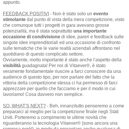
appunto.
FEEDBACK POSITIVI
- Non è stato solo un
evento
stimolante
dal punto di vista della mera competizione, visto
che comunque tutti i progetti in gara avevano grosse
potenzialità, ma è stata soprattutto
una importante
occasione di condivisione
di idee, pareri e feedback sulle
singole idee imprenditoriali ed una occasione di confronto
sulle tematiche che le varie realtà aziendali affrontano nel
quotidiano di questo complicato settore.
Ovviamente, molto importante è stato anche l'aspetto della
visibilità
guadagnata! Per noi di Vitaever®, è stato
veramente fondamentale riuscire a farci conoscere da una
audience di questo tipo, per non parlare del fatto che la
vittoria della competizione stessa ci ha permesso di farci
apprezzare per quello che facciamo e per il modo in cui
lavoriamo! Cosa davvero non semplice.
SO, WHAT'S NEXT?
- Beh, innanzitutto penseremo a come
prepararci al meglio per la competizione finale negli Stati
Uniti. Porteremo a compimento le ultime novità che
riguarderanno la tecnologia Vitaever® (sono ancora una
sorpresa però!), in modo da presentare anche qualcosa di