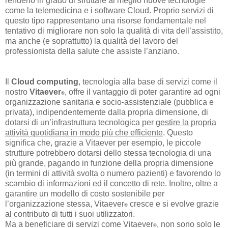
renderlo in grado di sfruttare al meglio nuove tecnologie
come la
telemedicina
e i
software Cloud
. Proprio servizi di
questo tipo rappresentano una risorse fondamentale nel
tentativo di migliorare non solo la qualità di vita dell’assistito,
ma anche (e soprattutto) la qualità del lavoro del
professionista della salute che assiste l’anziano.
Il
Cloud computing
, tecnologia alla base di servizi come il
nostro
Vitaever
, offre il vantaggio di poter garantire ad ogni
®
organizzazione sanitaria e socio-assistenziale (pubblica e
privata), indipendentemente dalla propria dimensione, di
dotarsi di un’infrastruttura tecnologica per
gestire la propria
attività quotidiana in modo più che efficiente
.
Questo
significa che, grazie a Vitaever per esempio, le piccole
strutture potrebbero dotarsi dello stessa tecnologia di una
più grande, pagando in funzione della propria dimensione
(in termini di attività svolta o numero pazienti) e favorendo lo
scambio di informazioni ed il concetto di rete. Inoltre, oltre a
garantire un modello di costo sostenibile per
l’organizzazione stessa, Vitaever
cresce e si evolve grazie
®
al contributo di tutti i suoi utilizzatori.
Ma a beneficiare di servizi come Vitaever
, non sono solo le
®