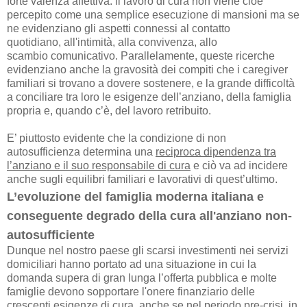
forte valenza affettiva: il lavoro di cura non viene cioè
percepito come una semplice esecuzione di mansioni ma se
ne evidenziano gli aspetti connessi al contatto
quotidiano, all'intimità, alla convivenza, allo
scambio comunicativo. Parallelamente, queste ricerche
evidenziano anche la gravosità dei compiti che i caregiver
familiari si trovano a dovere sostenere, e la grande difficoltà
a conciliare tra loro le esigenze dell’anziano,
della famiglia
propria e, quando c’è, del lavoro retribuito.
E’ piuttosto evidente che la condizione di non
autosufficienza determina una
reciproca dipendenza tra
l’anziano e il suo responsabile di cura
e ciò va ad incidere
anche sugli equilibri familiari e lavorativi di
quest’ultimo.
L’evoluzione del famiglia moderna italiana e
conseguente degrado della cura all'anziano non-
autosufficiente
Dunque nel nostro paese gli scarsi investimenti nei servizi
domiciliari hanno portato ad una
situazione in cui la
domanda supera di gran lunga l’offerta pubblica e molte
famiglie devono
sopportare l'onere finanziario delle
crescenti esigenze di cura, anche se nel periodo pre-crisi,
in