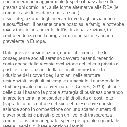
non punteranno maggiormente (rispetto il passato) sulle
prestazioni domiciliari, sulle forme alternative alle RSA (le
comuni case di residenza per anziani)
e sull'integrazione degli interventi rivolti agli anziani non
autosufficienti, il pesante onere posto sulle famiglie potrebbe
rovesciarsi in un
aumento dell’istituzionalizzazione
, in
controtendenza con la programmazione socio-sanitaria
prevalente in Europa.
Date queste considerazioni, quindi, il timore è che le
conseguenze sociali saranno davvero pesanti, tenendo
conto anche della recente evoluzione dell’offerta privata di
posti letto per anziani. In Italia, infatti, nonostante la
riduzione dei ricoveri degli anziani nelle strutture
residenziali, negli ultimi tempi è aumentato il numero delle
strutture private non convenzionate (
Cerved, 2016
), alcune
delle quali basano la propria strategia di business operando
in aree territoriali a bassa densità di offerta di posti letto
(soprattutto nel centro e nel sud del paese dove queste
aziende sono in competizione con uno scarso numero di
player
pubblici e privati) e con un livello di trasparenza
comunicativa non adeguato, specie per quanto riguarda le
rette e i servizi di base e opzionali forniti.