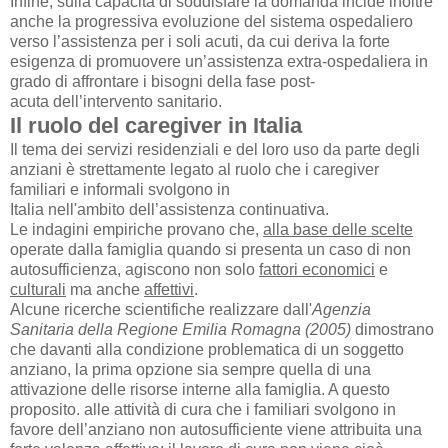
Infine, sulla capacità di soddisfare la domanda incide inoltre
anche la progressiva evoluzione del
sistema ospedaliero
verso l’assistenza per i soli acuti, da cui deriva la forte
esigenza di
promuovere un’assistenza extra-ospedaliera in
grado di affrontare i bisogni della fase post-
acuta
dell’intervento sanitario.
Il ruolo del caregiver in Italia
Il tema dei servizi residenziali e del loro uso da parte degli
anziani è strettamente legato al ruolo che i caregiver
familiari e informali svolgono in
Italia nell'ambito dell’assistenza
continuativa.
Le indagini empiriche provano che,
alla base delle scelte
operate dalla famiglia quando si
presenta un caso di non
autosufficienza, agiscono non solo
fattori economici
e
culturali
ma
anche
affettivi
.
Alcune ricerche scientifiche realizzare dall'
Agenzia
Sanitaria della Regione Emilia Romagna (2005)
dimostrano
che davanti alla condizione problematica di un soggetto
anziano, la prima opzione sia sempre quella di una
attivazione delle risorse interne alla famiglia. A questo
proposito. alle attività di cura che i familiari svolgono in
favore dell’anziano non autosufficiente viene attribuita una