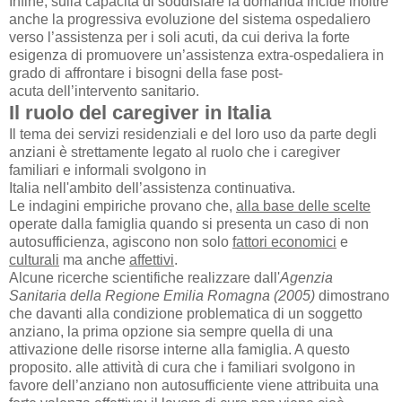
Infine, sulla capacità di soddisfare la domanda incide inoltre
anche la progressiva evoluzione del
sistema ospedaliero
verso l’assistenza per i soli acuti, da cui deriva la forte
esigenza di
promuovere un’assistenza extra-ospedaliera in
grado di affrontare i bisogni della fase post-
acuta
dell’intervento sanitario.
Il ruolo del caregiver in Italia
Il tema dei servizi residenziali e del loro uso da parte degli
anziani è strettamente legato al ruolo che i caregiver
familiari e informali svolgono in
Italia nell'ambito dell’assistenza
continuativa.
Le indagini empiriche provano che,
alla base delle scelte
operate dalla famiglia quando si
presenta un caso di non
autosufficienza, agiscono non solo
fattori economici
e
culturali
ma
anche
affettivi
.
Alcune ricerche scientifiche realizzare dall'
Agenzia
Sanitaria della Regione Emilia Romagna (2005)
dimostrano
che davanti alla condizione problematica di un soggetto
anziano, la prima opzione sia sempre quella di una
attivazione delle risorse interne alla famiglia. A questo
proposito. alle attività di cura che i familiari svolgono in
favore dell’anziano non autosufficiente viene attribuita una