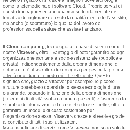
renderlo in grado di sfruttare al meglio nuove tecnologie
come la
telemedicina
e i
software Cloud
. Proprio servizi di
questo tipo rappresentano una risorse fondamentale nel
tentativo di migliorare non solo la qualità di vita dell’assistito,
ma anche (e soprattutto) la qualità del lavoro del
professionista della salute che assiste l’anziano.
Il
Cloud computing
, tecnologia alla base di servizi come il
nostro
Vitaever
, offre il vantaggio di poter garantire ad ogni
®
organizzazione sanitaria e socio-assistenziale (pubblica e
privata), indipendentemente dalla propria dimensione, di
dotarsi di un’infrastruttura tecnologica per
gestire la propria
attività quotidiana in modo più che efficiente
.
Questo
significa che, grazie a Vitaever per esempio, le piccole
strutture potrebbero dotarsi dello stessa tecnologia di una
più grande, pagando in funzione della propria dimensione
(in termini di attività svolta o numero pazienti) e favorendo lo
scambio di informazioni ed il concetto di rete. Inoltre, oltre a
garantire un modello di costo sostenibile per
l’organizzazione stessa, Vitaever
cresce e si evolve grazie
®
al contributo di tutti i suoi utilizzatori.
Ma a beneficiare di servizi come Vitaever
, non sono solo le
®