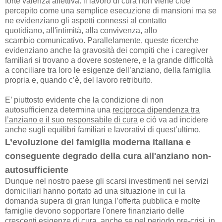
forte valenza affettiva: il lavoro di cura non viene cioè
percepito come una semplice esecuzione di mansioni ma se
ne evidenziano gli aspetti connessi al contatto
quotidiano, all'intimità, alla convivenza, allo
scambio comunicativo. Parallelamente, queste ricerche
evidenziano anche la gravosità dei compiti che i caregiver
familiari si trovano a dovere sostenere, e la grande difficoltà
a conciliare tra loro le esigenze dell’anziano,
della famiglia
propria e, quando c’è, del lavoro retribuito.
E’ piuttosto evidente che la condizione di non
autosufficienza determina una
reciproca dipendenza tra
l’anziano e il suo responsabile di cura
e ciò va ad incidere
anche sugli equilibri familiari e lavorativi di
quest’ultimo.
L’evoluzione del famiglia moderna italiana e
conseguente degrado della cura all'anziano non-
autosufficiente
Dunque nel nostro paese gli scarsi investimenti nei servizi
domiciliari hanno portato ad una
situazione in cui la
domanda supera di gran lunga l’offerta pubblica e molte
famiglie devono
sopportare l'onere finanziario delle
crescenti esigenze di cura, anche se nel periodo pre-crisi,
in