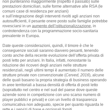
non punteranno maggiormente (rispetto il passato) sulle
prestazioni domiciliari, sulle forme alternative alle RSA (le
comuni case di residenza per anziani)
e sull'integrazione degli interventi rivolti agli anziani non
autosufficienti, il pesante onere posto sulle famiglie potrebbe
rovesciarsi in un
aumento dell’istituzionalizzazione
, in
controtendenza con la programmazione socio-sanitaria
prevalente in Europa.
Date queste considerazioni, quindi, il timore è che le
conseguenze sociali saranno davvero pesanti, tenendo
conto anche della recente evoluzione dell’offerta privata di
posti letto per anziani. In Italia, infatti, nonostante la
riduzione dei ricoveri degli anziani nelle strutture
residenziali, negli ultimi tempi è aumentato il numero delle
strutture private non convenzionate (
Cerved, 2016
), alcune
delle quali basano la propria strategia di business operando
in aree territoriali a bassa densità di offerta di posti letto
(soprattutto nel centro e nel sud del paese dove queste
aziende sono in competizione con uno scarso numero di
player
pubblici e privati) e con un livello di trasparenza
comunicativa non adeguato, specie per quanto riguarda le
rette e i servizi di base e opzionali forniti.