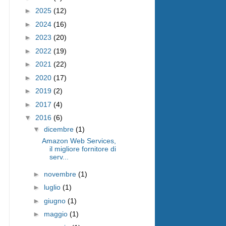
►
2025
(12)
►
2024
(16)
►
2023
(20)
►
2022
(19)
►
2021
(22)
►
2020
(17)
►
2019
(2)
►
2017
(4)
▼
2016
(6)
▼
dicembre
(1)
Amazon Web Services,
il migliore fornitore di
serv...
►
novembre
(1)
►
luglio
(1)
►
giugno
(1)
►
maggio
(1)