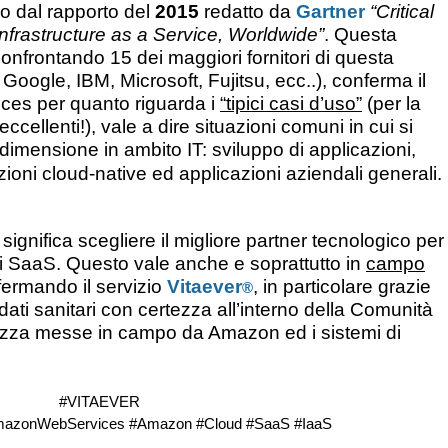
 dal rapporto del
2015
redatto da
Gartner
“Critical
Infrastructure as a Service, Worldwide”
. Questa
 confrontando 15 dei maggiori fornitori di questa
ti: Google, IBM, Microsoft, Fujitsu, ecc..), conferma il
es per quanto riguarda i
“tipici casi d’uso”
(per la
ccellenti!), vale a dire situazioni comuni in cui si
dimensione in ambito IT: sviluppo di applicazioni,
zioni cloud-native ed applicazioni aziendali generali.
gnifica scegliere il migliore partner tecnologico per
ni SaaS. Questo vale anche e soprattutto in
campo
ffermando il servizio
Vitaever
, in particolare grazie
®
i dati sanitari con certezza all’interno della Comunità
rezza messe in campo da Amazon ed i sistemi di
#VITAEVER
mazonWebServices #Amazon #Cloud #SaaS #IaaS