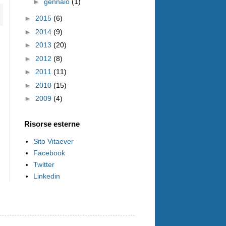
►
gennaio
(1)
►
2015
(6)
►
2014
(9)
►
2013
(20)
►
2012
(8)
►
2011
(11)
►
2010
(15)
►
2009
(4)
Risorse esterne
Sito Vitaever
Facebook
Twitter
Linkedin