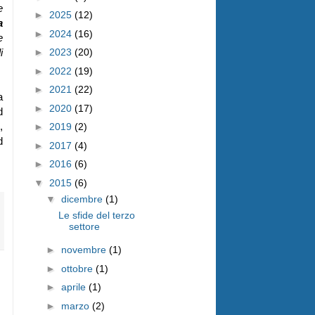
e
►
2025
(12)
a
►
2024
(16)
e
i
►
2023
(20)
►
2022
(19)
►
2021
(22)
a
►
2020
(17)
d
,
►
2019
(2)
d
►
2017
(4)
►
2016
(6)
▼
2015
(6)
▼
dicembre
(1)
Le sfide del terzo
settore
►
novembre
(1)
►
ottobre
(1)
►
aprile
(1)
►
marzo
(2)