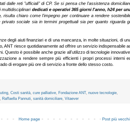
ti dalle reti "ufficiali" di CP. Se si pensa che l'assistenza domiciliar
i multidisciplinari
dedicati e operativi 365 giorni l'anno, h24 per un
e
, risulta chiaro come l'impegno per continuare a rendere sostenibil
privato sociale sia in termini progettuali sia per quanto riguarda gl
nze degli aiuti finanziari e di una mancanza, in molte situazioni, di un
ato, ANT riesce quotidianamente ad offrire un servizio indispensabile a
. Questo è possibile anche grazie all'utilizzo di tecnologie innovative
zzazione a rendere sempre più efficienti i propri processi interni e
rado di erogare più ore di servizio a fronte dello stesso costo.
uting
,
Costi sanità
,
cure palliative
,
Fondazione ANT
,
nuove tecnologie
,
,
Raffaella Pannuti
,
sanità domiciliare
,
Vitaever
Home page
Post più vecchi