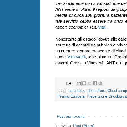
verosimilmente non sono stati intercetta
ANT viene svolta in
9 region
i da grupp
media di circa 100 giorni a pazient
tale servizio debba essere tra stato e 
aspetti economici"
(cit.
Vita
).
Nonostante gli ostacoli dovuti alle care
struttura di accordi tra pubblico e priv
un numero sempre crescente di cittadini
come
Vitaever
®
, che aiutano l'Organi
esterni. Grazie a Viaever
®
, ANT è in g
Label:
assistenza domiciliare
,
Cloud comp
Premio Eubiosia
,
Prevenzione Oncologica
Post più recenti
Iscriviti a:
Post (Atom)