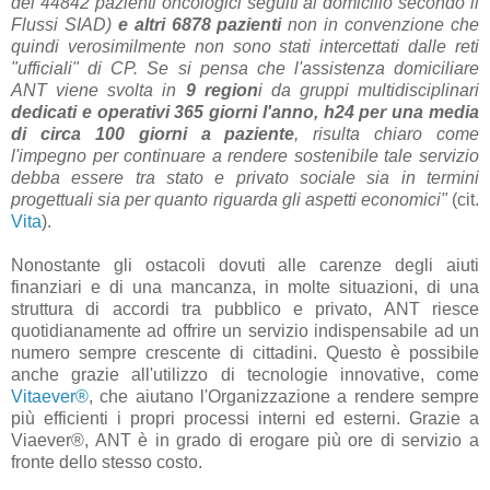
dei 44842 pazienti oncologici seguiti al domicilio secondo il
Flussi SIAD)
e altri 6878 pazienti
non in convenzione che
quindi verosimilmente non sono stati intercettati dalle reti
"ufficiali" di CP. Se si pensa che l'assistenza domiciliare
ANT viene svolta in
9 region
i da gruppi multidisciplinari
dedicati e operativi 365 giorni l'anno, h24 per una media
di circa 100 giorni a paziente
, risulta chiaro come
l'impegno per continuare a rendere sostenibile tale servizio
debba essere tra stato e privato sociale sia in termini
progettuali sia per quanto riguarda gli aspetti economici"
(cit.
Vita
).
Nonostante gli ostacoli dovuti alle carenze degli aiuti
finanziari e di una mancanza, in molte situazioni, di una
struttura di accordi tra pubblico e privato, ANT riesce
quotidianamente ad offrire un servizio indispensabile ad un
numero sempre crescente di cittadini. Questo è possibile
anche grazie all'utilizzo di tecnologie innovative, come
Vitaever
®
, che aiutano l'Organizzazione a rendere sempre
più efficienti i propri processi interni ed esterni. Grazie a
Viaever
®
, ANT è in grado di erogare più ore di servizio a
fronte dello stesso costo.