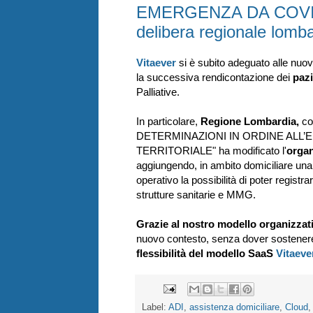
EMERGENZA DA COVID-19
delibera regionale lomb
Vitaever
si è subito adeguato alle nuov
la successiva rendicontazione dei
paz
Palliative.
In particolare,
Regione Lombardia,
co
DETERMINAZIONI IN ORDINE ALL’
TERRITORIALE" ha modificato l'
organ
aggiungendo, in ambito domiciliare un
operativo la possibilità di poter regist
strutture sanitarie e MMG.
Grazie al nostro modello organizzat
nuovo contesto, senza dover sostener
flessibilità del modello SaaS
Vitaeve
Label:
ADI
,
assistenza domiciliare
,
Cloud