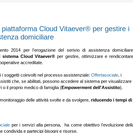
a piattaforma Cloud Vitaever® per gestire i
sistenza domiciliare
ento 2014 per l'erogazione del serivio di assistenza domiciliare
il
sistema Cloud Vitaever®
per gestire, ottimizzare e rendicontar
e cooperative accreditate.
tti i soggetti coinvolti nel processo assistenziale:
Offertasociale
, i
istiti che, se abilitati, possono accedere al sistema per visualizzare
ri o il proprio medico di famiglia (
Empowerment dell'Assistito
).
 monitoraggio delle attività svolte e da svolgere,
riducendo i tempi di
ociale
per i servizi alla persona, ha come obiettivo l'evoluzione dell
e condivida e partecipi bisogni e risorse.