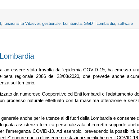
M
,
funzionalità Vitaever
,
gestionale
,
Lombardia
,
SGDT Lombardia
,
software
n Lombardia
alia ad essere stata travolta dall'epidemia COVID-19, ha emesso un
 delibera regionale 2986 del 23/03/2020, che prevede anche alcun
enza sul territorio.
lizzato da numerose Cooperative ed Enti lombardi e l'adattamento de
 un processo naturale effettuato con la massima attenzione e senz
o generale anche per le utenze al di fuori della Lombardia e consente d
deguata assistenza tecnica personalizzata, il corretto supporto anch
e per l’emergenza COVID-19. Ad esempio, prevedendo la possibilità d
iente” oppure quello di inserire prestazioni specifiche per il COVID-19