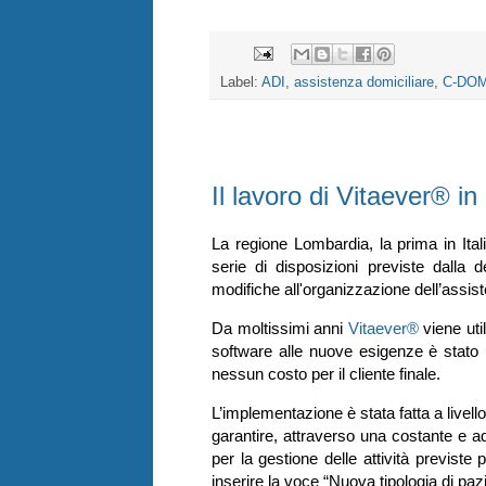
Label:
ADI
,
assistenza domiciliare
,
C-DO
martedì 27 ottobre 2020
Il lavoro di Vitaever® i
La regione Lombardia, la prima in It
serie di disposizioni previste dalla
modifiche all'organizzazione dell’assist
Da moltissimi anni
Vitaever®
viene uti
software alle nuove esigenze è stato
nessun costo per il cliente finale.
L’implementazione è stata fatta a livell
garantire, attraverso una costante e a
per la gestione delle attività previst
inserire la voce “Nuova tipologia di paz