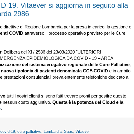
, Vitaever si aggiorna in seguito alla
arda 2986
e direttive di Regione Lombardia per la presa in carico, la gestione e
ienti COVID
attraverso il processo operativo previsto per le Cure
n Delibera del XI / 2986 del 23/03/2020 "ULTERIORI
EMERGENZA EPIDEMIOLOGICA DA COVID - 19 – AREA
izzazione del sistema erogativo regionale delle Cure Palliative
,
a
nuova tipologia di pazienti denominata CCF-COVID
e in ambito
rare prestazioni consulenziali prevalentemente telefoniche dedicato a
ivo
tutti i nostri clienti si sono fatti trovare pronti per gestire questo
e nessun costo aggiuntivo.
Questa è la potenza del Cloud e la
r
.
,
covid-19
,
cure palliative
,
Lombardia
,
Saas
,
Vitaever