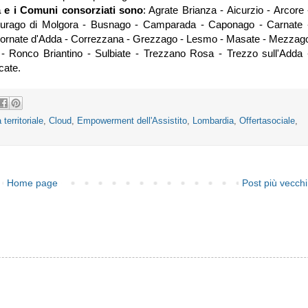
a e i
Comuni consorziati sono
:
Agrate Brianza - Aicurzio - Arcore 
 Burago di Molgora - Busnago - Camparada - Caponago - Carnate 
Cornate d'Adda - Correzzana - Grezzago - Lesmo - Masate - Mezzag
- Ronco Briantino - Sulbiate - Trezzano Rosa - Trezzo sull'Adda 
cate.
territoriale
,
Cloud
,
Empowerment dell'Assistito
,
Lombardia
,
Offertasociale
,
Home page
Post più vecchi