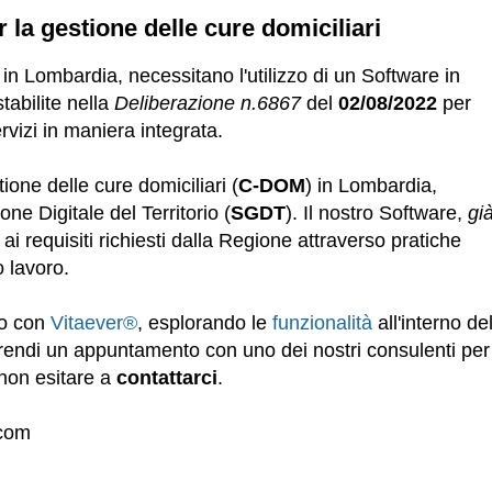
r la gestione delle cure domiciliari
i in Lombardia, necessitano l'utilizzo di un Software in
tabilite nella
Deliberazione n.6867
del
02/08/2022
per
rvizi in maniera integrata.
ione delle cure domiciliari (
C-DOM
) in Lombardia,
one Digitale del Territorio (
SGDT
). Il nostro Software,
gi
 ai requisiti richiesti dalla Regione attraverso pratiche
uo lavoro.
io con
Vitaever®
, esplorando le
funzionalità
all'interno de
rendi un appuntamento con uno dei nostri consulenti per
 non esitare a
contattarci
.
.com