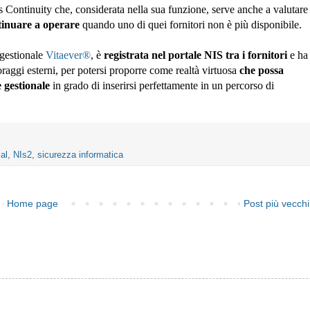
s Continuity che, considerata nella sua funzione, serve anche a valutare 
tinuare a operare
 quando uno di quei fornitori non è più disponibile. 
gestionale 
Vitaever
®
, è 
registrata nel portale NIS tra i fornitori
 e ha 
oraggi esterni, per potersi proporre come realtà virtuosa 
che possa 
e gestionale
 in grado di inserirsi perfettamente in un percorso di 
al
,
NIs2
,
sicurezza informatica
Home page
Post più vecchi