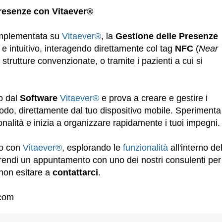
resenze con Vitaever®
 implementata su
Vitaever®
, la
Gestione delle Presenze
e intuitivo, interagendo direttamente col tag
NFC
(
Near
 strutture convenzionate, o tramite i pazienti a cui si
to dal
Software
Vitaever®
e prova a creare e gestire i
do, direttamente dal tuo dispositivo mobile. Sperimenta
onalità e inizia a organizzare rapidamente i tuoi impegni.
io con
Vitaever®
, esplorando le
funzionalità
all'interno de
rendi un appuntamento con uno dei nostri consulenti per
 non esitare a
contattarci
.
.com