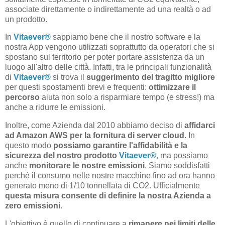
associate direttamente o indirettamente ad una realtà o ad
un prodotto.
In
Vitaever®
sappiamo bene che il nostro software e la
nostra App vengono utilizzati soprattutto da operatori che si
spostano sul territorio per poter portare assistenza da un
luogo all'altro delle città. Infatti, tra le principali funzionalità
di
Vitaever®
si trova il
suggerimento del tragitto migliore
per questi spostamenti brevi e frequenti:
ottimizzare il
percorso
aiuta non solo a risparmiare tempo (e stress!) ma
anche a ridurre le emissioni.
Inoltre, come Azienda dal 2010 abbiamo deciso di
affidarci
ad Amazon AWS per la fornitura di server cloud
. In
questo modo
possiamo garantire l'affidabilità e la
sicurezza del nostro prodotto
Vitaever®
, ma possiamo
anche
monitorare le nostre emissioni
. Siamo soddisfatti
perchè il consumo nelle nostre macchine fino ad ora hanno
generato meno di 1/10 tonnellata di CO2. Ufficialmente
questa misura consente di definire la nostra Azienda a
zero emissioni
.
L'obiettivo è quello di continuare a
rimanere nei limiti delle