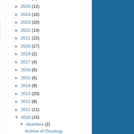
►
2025
(12)
►
2024
(16)
►
2023
(20)
►
2022
(19)
►
2021
(22)
►
2020
(17)
►
2019
(2)
►
2017
(4)
►
2016
(6)
►
2015
(6)
►
2014
(9)
►
2013
(20)
►
2012
(8)
►
2011
(11)
▼
2010
(15)
▼
dicembre
(2)
Archive of Oncology